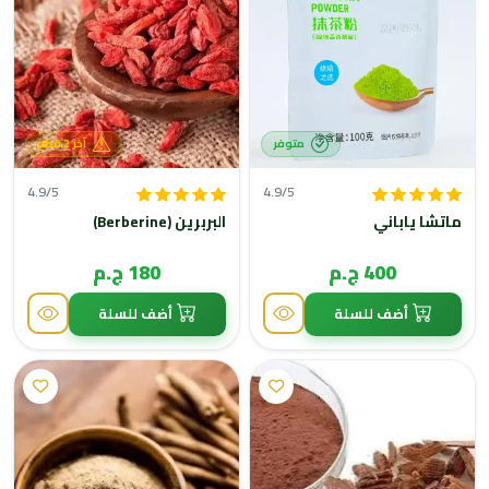
متوفر
آخر 2 قطع
4.9/5
4.9/5
ماتشا ياباني
البربرين (Berberine)
400 ج.م
180 ج.م
أضف للسلة
أضف للسلة