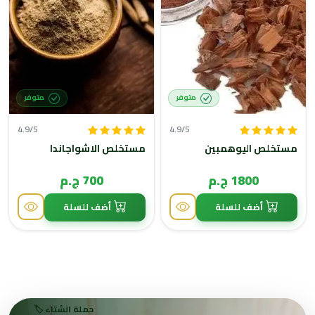
متوفر
متوفر
4.9/5
4.9/5
مستخلص اليوهمبين
مستخلص الاشواجاندا
1800 ج.م
700 ج.م
أضف للسلة
أضف للسلة
حملة الشتاء 🏷️