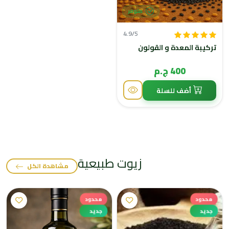
متوفر
4.9/5
تركيبة المعدة و القولون
400 ج.م
أضف للسلة
زيوت طبيعية
مشاهدة الكل
محدود
محدود
جديد
جديد