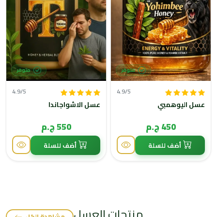
متوفر
متوفر
4.9/5
4.9/5
عسل اليوهمبي
عسل الاشواجاندا
450 ج.م
550 ج.م
أضف للسلة
أضف للسلة
منتجات العسل
مشاهدة الكل