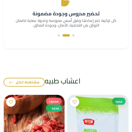
تميم
تحضير مدروس وجودة مضمونة
اكتشف روعة الطبيعة في كل قطرة من منتجاتنا المختارة بعناية
كل تركيبة يتم إعدادها وفق أسس مدروسة وتجربة عملية لضمان
التوازن بين الفاعلية، الأمان، وجودة المذاق.
فائقة
ابدأ الرحلة الآن 🌿
اعشاب طبيه
مشاهدة الكل
جديد
محدود
جديد