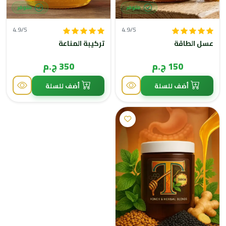
متوفر
متوفر
4.9/5
4.9/5
عسل الطاقة
تركيبة المناعة
150 ج.م
350 ج.م
أضف للسلة
أضف للسلة