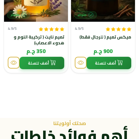
متوفر
متوفر
4.9/5
4.9/5
ميكس تميم ( للرجال فقط)
تميم نايت ( تركيبة النوم و
هدوء الاعصاب)
900 ج.م
350 ج.م
أضف للسلة
أضف للسلة
صحتك أولويتنا
أهم فوائد خلطات