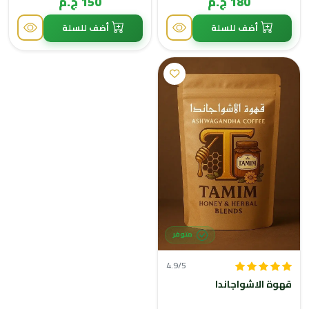
180 ج.م
150 ج.م
أضف للسلة
أضف للسلة
متوفر
4.9/5
قهوة الاشواجاندا