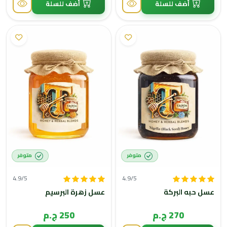
أضف للسلة
أضف للسلة
متوفر
متوفر
4.9/5
4.9/5
عسل حبه البركة
عسل زهرة البرسيم
270 ج.م
250 ج.م