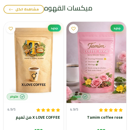
ميكسات القهوه
مشاهدة الكل
جديد
جديد
متوفر
متوفر
4.9/5
4.9/5
Tamim coffee rose
X LOVE COFFEE من تميم