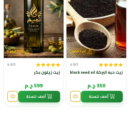
آخر 5 قطع
آخر 2 قطع
4.9/5
4.9/5
زيت حبه البركة black seed oil
زيت زيتون بكر
350 ج.م
599 ج.م
أضف للسلة
أضف للسلة