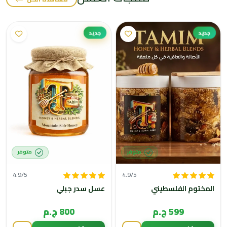
جديد
جديد
متوفر
متوفر
4.9/5
4.9/5
المختوم الفلسطيني
عسل سدر جبلي
599 ج.م
800 ج.م